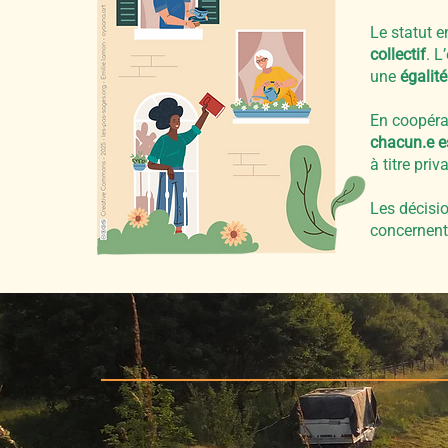
Le statut 
collectif
. L
une
égalit
En coopéra
chacun.e es
à titre pr
Les décisio
concernent 