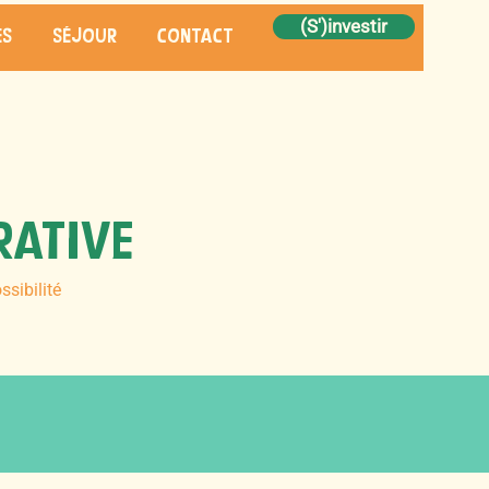
(S')investir
és
séjour
contact
RATIVE
ssibilité