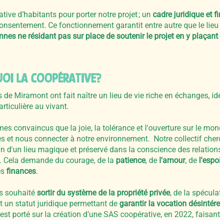
tive d’habitants pour porter notre projet ; un
cadre juridique et f
consentement. Ce fonctionnement
garantit entre autre que le lieu
nes ne résidant pas sur place de soutenir le projet en y plaçant
OI LA COOPéRATIVE?
s de Miramont ont fait naître un lieu de vie riche en échanges,
articulière au vivant.
 convaincus que la joie, la tolérance et l'ouverture sur le mond
es et nous connecter à notre environnement. Notre collectif cher
n d'un lieu magique et préservé dans la conscience des relations
. Cela demande du courage, de la
patience
, de
l'amour
, de
l'espo
es
finances
.
s souhaité
sortir du système de la propriété privée
, de la spécula
t un statut juridique permettant de
garantir la vocation désintér
st porté sur la création d’une SAS coopérative, en 2022, faisant