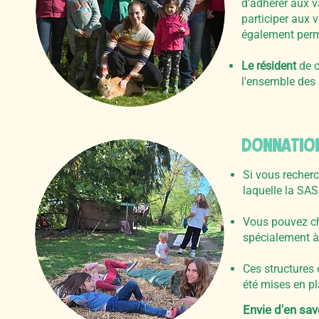
d’adhérer aux va
participer aux 
également perm
Le résident
de c
l'ensemble des 
DONNATION
Si vous recher
laquelle la SA
Vous pouvez ch
spécialement à 
Ces structures
été mises en pl
Envie d'en sav