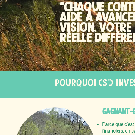
"CHAQUE CONTR
AIDE à AVANCE
VISION. VOTRE
RéELLE DIFFéR
POURQUOI (s’) INVE
GAGNANT-G
Parce que c’est
financiers
, en 