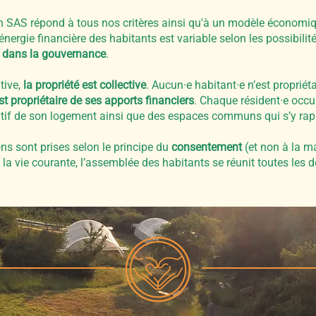
en SAS répond à tous nos critères ainsi qu'à un modèle économ
’énergie financière des habitants est variable selon les possibili
é dans la gouvernance
.
tive,
la propriété est collective
. Aucun
·e
habitant
·e
n’est propriét
t propriétaire de ses apports financiers
. Chaque résident
·e
occup
ivatif de son logement ainsi que des espaces communs qui s’y ra
ns sont prises selon le principe du
consentement
(et non à la ma
la vie courante, l’assemblée des habitants se réunit toutes les