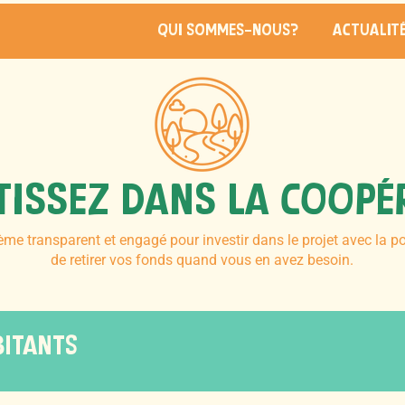
qui sommes-nous?
actualit
de
TISSEZ DANS LA COOPé
e nOUs-memeS
e nOUs-memeS
me transparent et engagé pour investir dans le projet avec la po
de retirer vos fonds quand vous en avez besoin.
BITANTS