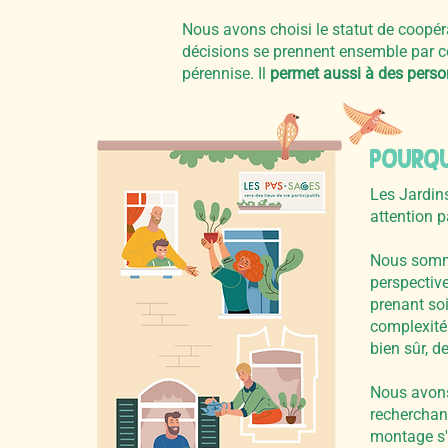
Nous avons choisi le statut de coopéra
décisions se prennent ensemble par 
pérennise. Il
permet aussi à des person
POURQU
Les Jardin
attention p
Nous sommes
perspectiv
prenant soi
complexité
bien sûr, d
Nous avon
recherchan
montage s'e