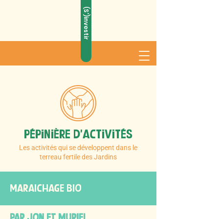
(S')investir
Les
Pépinière d’activités
Les activités qui se développent dans le
CU
CU
l
l
tivOns le meilleUr de
tivOns le meilleUr de
terreau fertile des Jardins
Maraichage BIO
PAR JON ET MURIEL